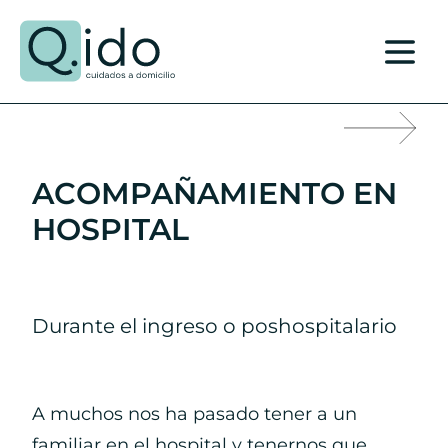
Ver página principal del Q.ido
pll__(
Saltar al contenido
Navegación de entradas
ACOMPAÑAMIENTO EN
HOSPITAL
Durante el ingreso o poshospitalario
A muchos nos ha pasado tener a un
familiar en el hospital y tenernos que