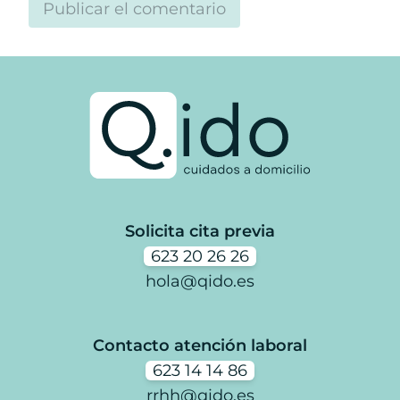
Solicita cita previa
623 20 26 26
hola@qido.es
Contacto atención laboral
623 14 14 86
rrhh@qido.es