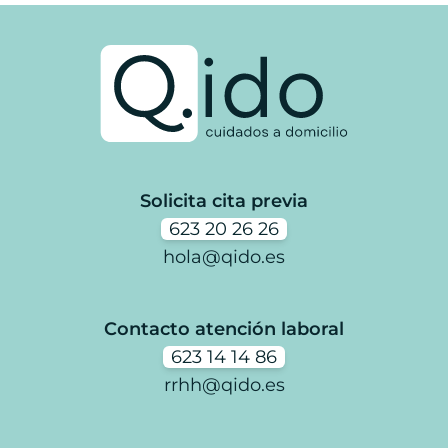
Solicita cita previa
623 20 26 26
hola@qido.es
Contacto atención laboral
623 14 14 86
rrhh@qido.es